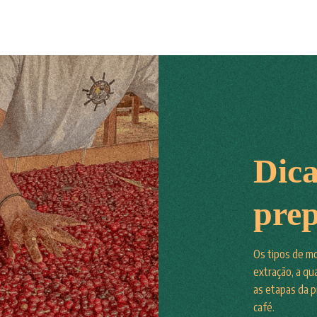
Dica
pre
Os tipos de m
extração, a qu
as etapas da 
café.