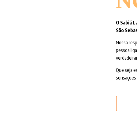
N
O Sabiá L
São Sebas
Nossa resp
pessoa liga
verdadeira
Que seja es
sensações 