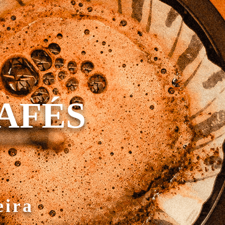
AFÉS
eira