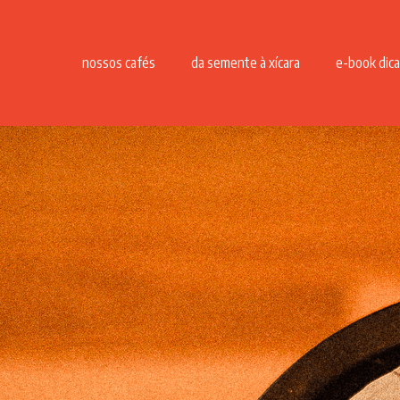
nossos cafés
da semente à xícara
e-book dica