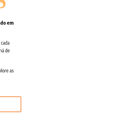
S
rado em
 cada
 há de
plore as