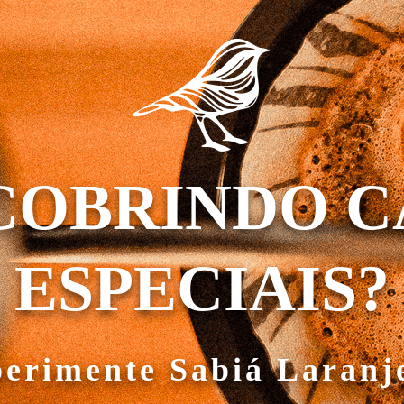
COBRINDO C
ESPECIAIS?
erimente Sabiá Laranj