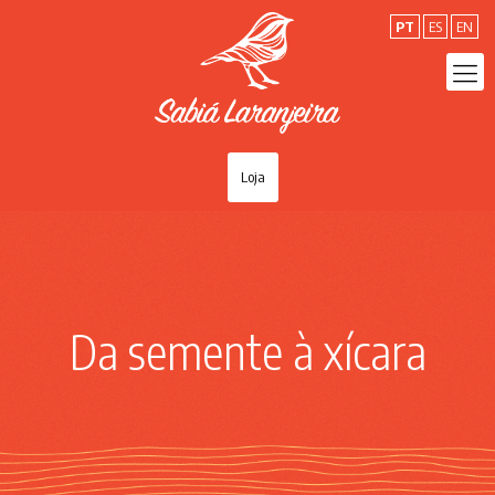
PT
ES
EN
Loja
Da semente à xícara