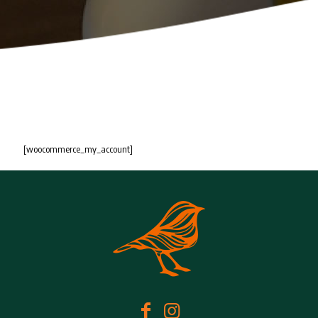
[woocommerce_my_account]