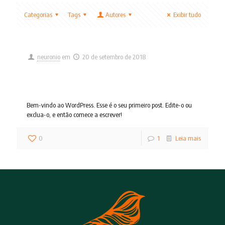
Categorias
Tags
Autores
Exibir tudo
neuronio
em
20 de setembro de 2018
Olá, mundo!
Bem-vindo ao WordPress. Esse é o seu primeiro post. Edite-o ou
exclua-o, e então comece a escrever!
0
1
Leia mais