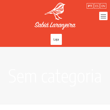
PT
ES
EN
Loja
Sem categoria